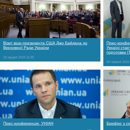
Візит віце-президента США Джо Байдена до
Прес-конфер
Верховної Ради України
Україні ста
підготовки I
10 грудня 2015 11:39
04 червня 2015 
Прес-конференція. УНІАН
Брифінг з с