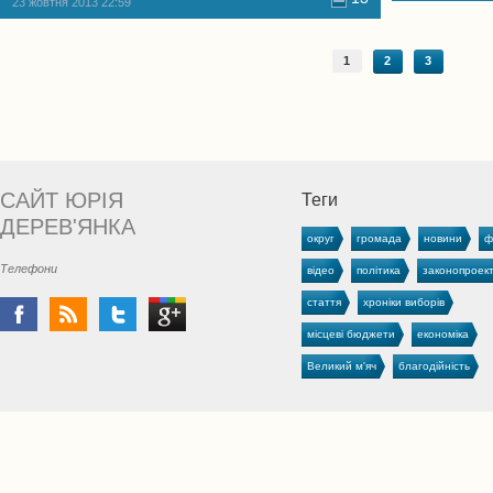
23 жовтня 2013 22:59
1
2
3
САЙТ ЮРІЯ
Теги
ДЕРЕВ'ЯНКА
округ
громада
новини
ф
Телефони
відео
політика
законопроек
стаття
хроніки виборів
місцеві бюджети
економіка
Великий м'яч
благодійність