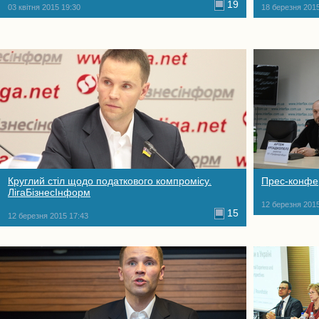
19
03 квітня 2015 19:30
18 березня 2015
Круглий стіл щодо податкового компромісу.
Прес-конфе
ЛігаБізнесІнформ
12 березня 2015
15
12 березня 2015 17:43