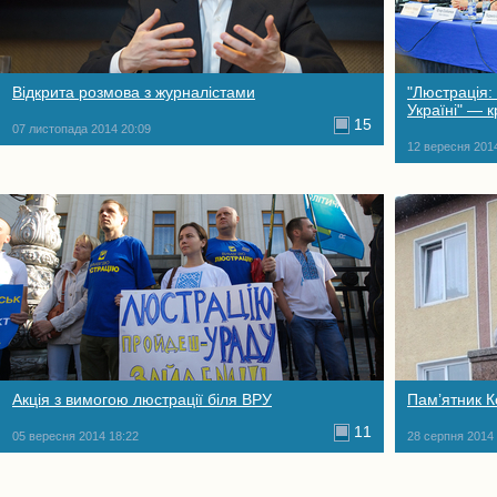
Відкрита розмова з журналістами
"Люстрація:
Україні" — к
15
07 листопада 2014 20:09
12 вересня 201
Акція з вимогою люстрації біля ВРУ
Пам’ятник К
11
05 вересня 2014 18:22
28 серпня 2014 