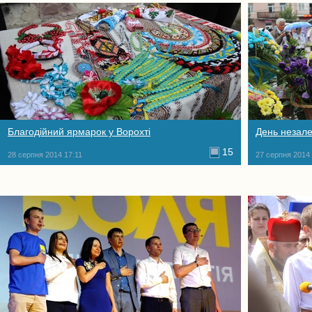
Благодійний ярмарок у Ворохті
День незале
15
28 серпня 2014 17:11
27 серпня 2014 