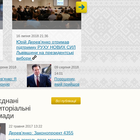
16 липня 2018 21:36
15 липня 2018 18:44
Юрій Дерев’янко отримав
РНС Тернопільщини
підтримку РУХУ НОВИХ СИЛ
підтримує кандидатуру Ю
Львівщини на президентські
Дерев’янка в Президенти
вибори
України
ерпня 2018
09 серпня 2018
6
14:01
в’янко: Я
Порошенку,
поную
який прийшов
тиву старій
до влади за змовою олігархів
ткам
та був регіоналом, неприємно
єднані
визнавати співпрацю з
Всі публікації
Манафортом — Дерев’янко
иторіальні
(ВІДЕО)
мади
22 травня 2017 13:22
Дерев’янко: Законопроект 4355
щодо земель поза межами