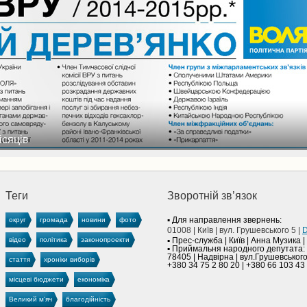
сяців
Теги
Зворотнiй зв’язок
▪︎ Для направлення звернень:
округ
громада
новини
фото
01008 | Київ | вул. Грушевського 5 |
D
відео
політика
законопроекти
▪︎ Прес-служба | Київ | Анна Музика |
▪︎ Приймальня народного депутата:
78405 | Надвірна | вул.Грушевського
стаття
хроніки виборів
+380 34 75 2 80 20 | +380 66 103 43 
місцеві бюджети
економіка
Великий м'яч
благодійність