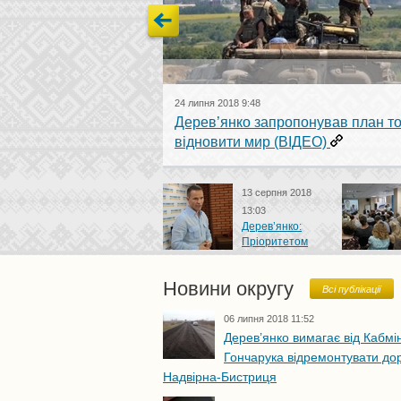
24 липня 2018 9:48
Дерев’янко запропонував план тог
відновити мир (ВІДЕО)
13 серпня 2018
13:03
Дерев’янко:
Пріоритетом
має бути не якнайшвидший
Херсонщин
запуск АКС, а прозорий відбір
підтримав 
Новини округу
фахових суддів
Дерев’янка
Всі публікації
вибори
06 липня 2018 11:52
Дерев’янко вимагає від Кабмін
Гончарука відремонтувати до
Надвірна-Бистриця