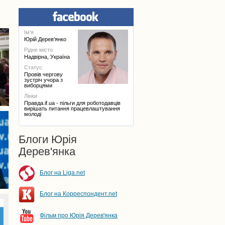
Ім'я
Юрій Дерев'янко
Рідне місто
Надвірна, Україна
Статус
Провів чергову
зустріч учора з
виборцями
Лінки
Правда.if.ua - пільги для роботодавців
вирішать питання працевлаштування
молоді
Блоги Юрія
Дерев'янка
Блог на Liga.net
Блог на Корреспондент.net
Фільм про Юрія Дерев'янка