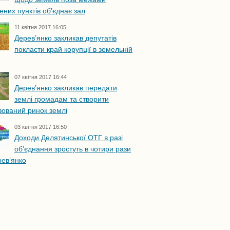
ених пунктів об’єднає зал
11 квітня 2017 16:05
Дерев’янко закликав депутатів
покласти край корупції в земельній
07 квітня 2017 16:44
Дерев’янко закликав передати
землі громадам та створити
ізований ринок землі
03 квітня 2017 16:50
Доходи Делятинської ОТГ в разі
об’єднання зростуть в чотири рази
ев’янко