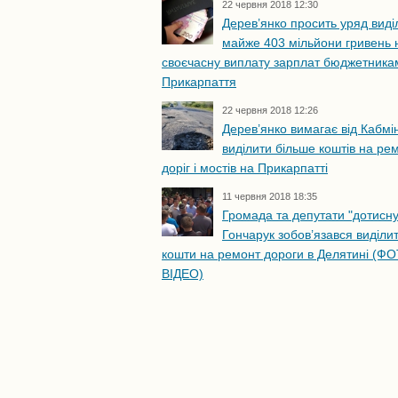
22 червня 2018 12:30
Дерев’янко просить уряд виді
майже 403 мільйони гривень 
своєчасну виплату зарплат бюджетника
Прикарпаття
22 червня 2018 12:26
Дерев’янко вимагає від Кабмі
виділити більше коштів на ре
доріг і мостів на Прикарпатті
11 червня 2018 18:35
Громада та депутати "дотисну
Гончарук зобов’язався виділи
кошти на ремонт дороги в Делятині (ФО
ВІДЕО)