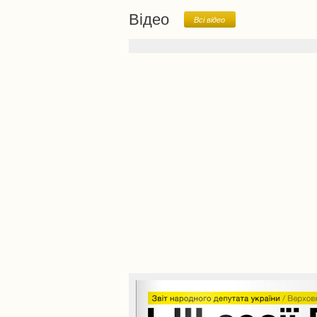
Відео
Всi вiдео