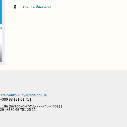
Блог на Gazeta.ua
erevyanko.Yuriy@rada.gov.ua
|
 +380 98 121 01 71 |
, 18а (гастроном "Родинний" 3-й пов.) |
29 | +380 68 751 25 12 |