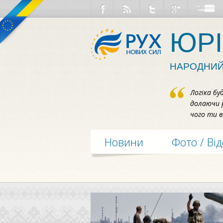
ЮРІ
НАРОДНИЙ
Логіка бу
долаючи 
чого ти в
Новини
Фото / Ві