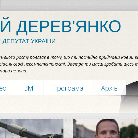
Й ДЕРЕВ'ЯНКО
 ДЕПУТАТ УКРАЇНИ
дь-якого росту полягає в тому, що ти постійно приймаєш новий в
рівень своєї некомпетентності. Завтра ти маєш зробити щось т
чора не знав.
део
ЗМІ
Програма
Архів