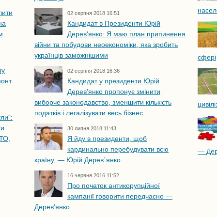
насел
лити
02 серпня 2018 16:51
на
Кандидат в Президенти Юрій
м
Дерев'янко: Я маю план припинення
війни та побудови неоекономіки, яка зробить
українців заможнішими
сфері
ну
02 серпня 2018 16:36
монт
Кандидат у президенти Юрій
Дерев’янко пропонує змінити
виборче законодавство, зменшити кількість
цивіл
податків і легалізувати весь бізнес
ли":
ти
30 липня 2018 11:43
ТО,
Я йду в президенти, щоб
кардинально перебудувати всю
— Дер
країну, — Юрій Дерев`янко
16 червня 2016 11:52
Про початок антикорупційної
кампанії говорити передчасно —
Дерев’янко