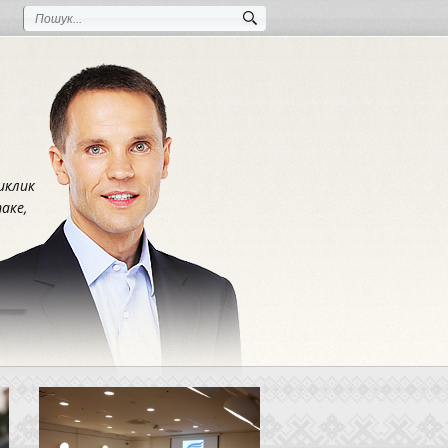
иклик
аке,