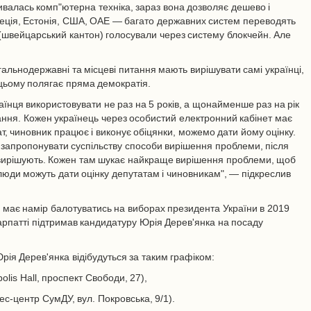
вивалась комп"ютерна техніка, зараз вона дозволяє дешево і
еція, Естонія, США, ОАЕ — багато державних систем переводять
 (швейцарський кантон) голосували через систему блокчейн. Але
альнодержавні та місцеві питання мають вирішувати самі українці,
 цьому полягає пряма демократія.
їнця використовувати не раз на 5 років, а щонайменше раз на рік
ння. Кожен українець через особистий електронний кабінет має
т, чиновник працює і виконує обіцянки, можемо дати йому оцінку.
запропонувати суспільству способи вирішення проблеми, після
 вирішують. Кожен там шукає найкраще вирішення проблеми, щоб
 люди можуть дати оцінку депутатам і чиновникам", — підкреслив
 має намір балотуватись на виборах президента України в 2019
патті підтримав кандидатуру Юрія Дерев'янка на посаду
Юрія Дерев'янка відібудуться за таким графіком:
olis Hall, проспект Свободи, 27),
ес-центр СумДУ, вул. Покровська, 9/1).