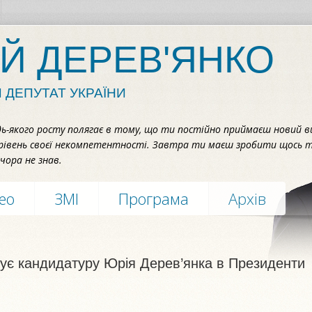
Й ДЕРЕВ'ЯНКО
 ДЕПУТАТ УКРАЇНИ
дь-якого росту полягає в тому, що ти постійно приймаєш новий в
рівень своєї некомпетентності. Завтра ти маєш зробити щось т
чора не знав.
део
ЗМІ
Програма
Архів
ує кандидатуру Юрія Дерев’янка в Президенти