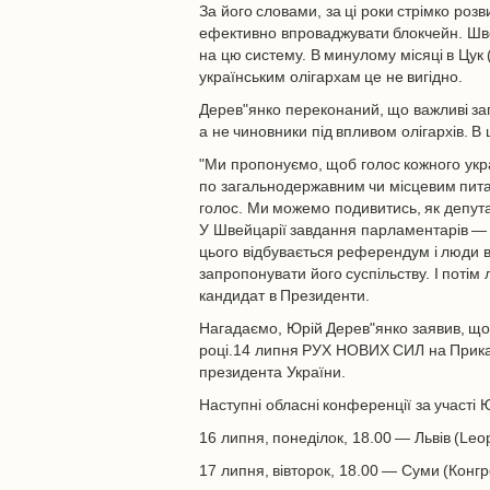
За його словами, за ці роки стрімко роз
ефективно впроваджувати блокчейн. Шв
на цю систему. В минулому місяці в Цук
українським олігархам це не вигідно.
Дерев"янко переконаний, що важливі заг
а не чиновники під впливом олігархів. В
"Ми пропонуємо, щоб голос кожного укра
по загальнодержавним чи місцевим пита
голос. Ми можемо подивитись, як депута
У Швейцарії завдання парламентарів — 
цього відбувається референдум і люди
запропонувати його суспільству. І потім
кандидат в Президенти.
Нагадаємо, Юрій Дерев"янко заявив, що
році.14 липня РУХ НОВИХ СИЛ на Прикар
президента України.
Наступні обласні конференції за участі 
16 липня, понеділок, 18.00 — Львів (Leop
17 липня, вівторок, 18.00 — Суми (Конгр