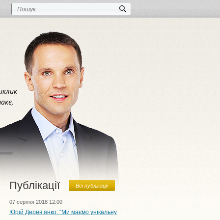
иклик
аке,
Публікації
Всі публікації
07 серпня 2018 12:00
Юрій Дерев’янко: "Ми маємо унікальну