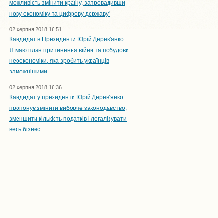
можливість змінити країну, запровадивши
нову економіку та цифрову державу"
02 серпня 2018 16:51
Кандидат в Президенти Юрій Дерев'янко:
Я маю план припинення війни та побудови
неоекономіки, яка зробить українців
заможнішими
02 серпня 2018 16:36
Кандидат у президенти Юрій Дерев’янко
пропонує змінити виборче законодавство,
зменшити кількість податків і легалізувати
весь бізнес