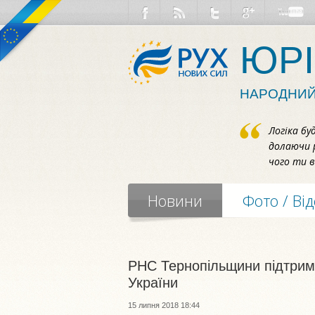
ЮРІ
НАРОДНИЙ
Логіка бу
долаючи 
чого ти в
Новини
Фото / Ві
РНС Тернопільщини підтрим
України
15 липня 2018 18:44