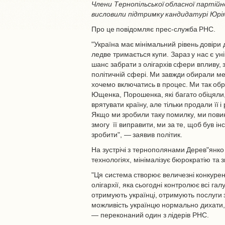
Члени Тернопільської обласної партійн
висловили підтримку кандидатурі Юрія
Про це повідомляє прес-служба РНС.
"Україна має мінімальний рівень довіри 
ледве тримається купи. Зараз у нас є ун
шанс забрати з олігархів сфери впливу, 
політичній сфері. Ми завжди обирали мес
хочемо включатись в процес. Ми так об
Ющенка, Порошенка, які багато обіцяли
врятувати країну, але тільки продали її і
Якщо ми зробили таку помилку, ми пови
змогу її виправити, ми за те, щоб був ін
зробити", — заявив політик.
На зустрічі з тернополянами Дерев"янко
технологіях, мінімалізує бюрократію та 
"Ця система створює величезні конкурен
олігархії, яка сьогодні контролює всі га
отримують українці, отримують послуги 
можливість українцю нормально дихати,
— переконаний один з лідерів РНС.