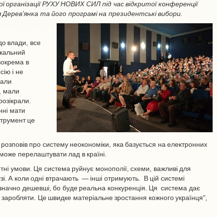
ої організації РУХУ НОВИХ СИЛ під час відкритої конференції
 Дерев’янка та його програмі на президентські вибори.
до влади, все
ікальний
зокрема в
ію і не
рали
, мали
 розікрали.
нні мати
струмент це
 розповів про систему неокономіки, яка базується на електронних
зможе перелаштувати лад в країні.
тні умови. Ця система руйнує монополії, схеми, важливі для
лузі. А коли одні втрачають — інші отримують. В цій системі
значно дешевші, бо буде реальна конкуренція. Ця система дає
 заробляти. Це швидке матеріальне зростання кожного українця",