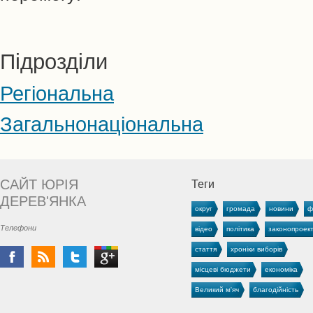
Підрозділи
Регіональна
Загальнонаціональна
САЙТ ЮРІЯ
Теги
ДЕРЕВ'ЯНКА
округ
громада
новини
ф
Телефони
відео
політика
законопроек
стаття
хроніки виборів
місцеві бюджети
економіка
Великий м'яч
благодійність