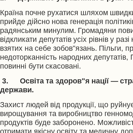
Країна почне рухатися шляхом швидки
прийде дійсно нова генерація політик
радянським минулим. Громадяни пови
відкликати депутатів усіх рівнів у раз
взятих на себе зобов"язань. Пільги, пр
недоторканність народних депутатів, 
повинні бути скасовані.
3. Освіта та здоров"я нації — стр
держави.
Захист людей від продукції, що руйну
вирощування та виробництво генном
продуктів буде заборонено. Можливіс
отримати якісну освіту та медичну до