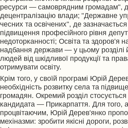
ресурси — самоврядним громадам", д
децентралізацію влади; "Державне уп
чесних та освічених", де зазначається
підвищення професійного рівня депутат
недоторканності; Освіта та здоров'я н
надбання держави — у цьому розділі 
людей від шкідливої продукції та пра
отримувати освіту.
Крім того, у своїй програмі Юрій Дере
необхідність розвитку села та підвищ
громадян. Окремий розділ стосується
кандидата — Прикарпаття. Для того, а
процвітаючим, Юрій Дерев'янко пропо
мехіназми: зробити якісні дороги, роз