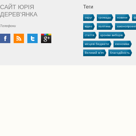
САЙТ ЮРІЯ
Теги
ДЕРЕВ'ЯНКА
округ
громада
новини
ф
Телефони
відео
політика
законопроек
стаття
хроніки виборів
місцеві бюджети
економіка
Великий м'яч
благодійність