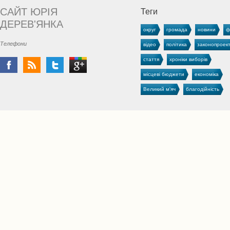
САЙТ ЮРІЯ
Теги
ДЕРЕВ'ЯНКА
округ
громада
новини
ф
Телефони
відео
політика
законопроек
стаття
хроніки виборів
місцеві бюджети
економіка
Великий м'яч
благодійність