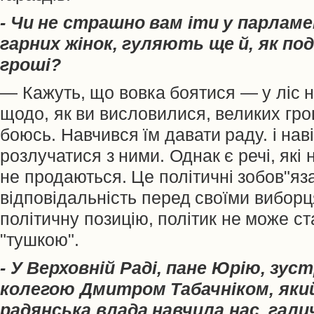
- Чи не страшно вам іти у парламе
гарних жінок, гуляють ще й, як по
гроші?
— Кажуть, що вовка боятися — у ліс н
щодо, як ви висловилися, великих гро
боюсь. Навчився їм давати раду. і нав
розлучатися з ними. Однак є речі, які 
не продаються. Це політичні зобов"яза
відповідальність перед своїми виборц
політичну позицію, політик не може с
"тушкою".
- У Верховній Раді, пане Юрію, зуст
колегою Дмитром Табачніком, який
радянська влада навчила нас, гали