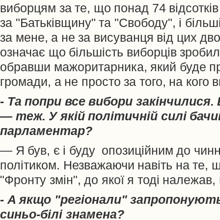
виборцям за те, що понад 74 відсотків
за "Батьківщину" та "Свободу", і більш
за мене, а не за висуванця від цих дв
означає що більшість виборців зробил
обравши мажоритарника, який буде п
громади, а не просто за того, на кого 
- Та попри все вибори закінчилися
— теж. У якій політичній силі бачи
парламентар?
— Я був, є і буду опозиційним до чин
політиком. Незважаючи навіть на те, щ
"Фронту змін", до якої я тоді належав
- А якщо "регіонали" запропонують
синьо-білі знамена?