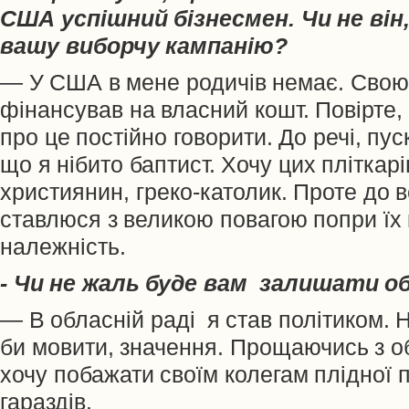
США успішний бізнесмен. Чи не він,
вашу виборчу кампанію?
— У США в мене родичів немає. Свою
фінансував на власний кошт. Повірте,
про це постійно говорити. До речі, пус
що я нібито баптист. Хочу цих пліткар
християнин, греко-католик. Проте до 
ставлюся з великою повагою попри їх
належність.
- Чи не жаль буде вам залишати о
— В обласній раді я став політиком. Н
би мовити, значення. Прощаючись з об
хочу побажати своїм колегам плідної п
гараздів.