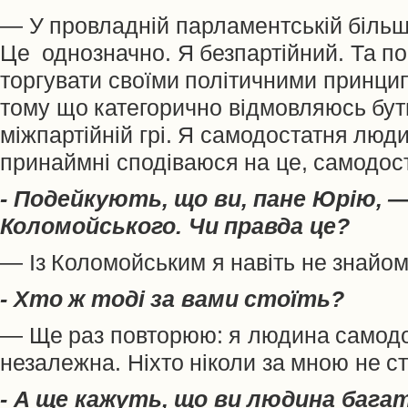
— У провладній парламентській більш
Це однозначно. Я безпартійний. Та по
торгувати своїми політичними принци
тому що категорично відмовляюсь бут
міжпартійній грі. Я самодостатня люди
принаймні сподіваюся на це, самодост
- Подейкують, що ви, пане Юрію, 
Коломойського. Чи правда це?
— Із Коломойським я навіть не знайом
- Хто ж тоді за вами стоїть?
— Ще раз повторюю: я людина самодо
незалежна. Ніхто ніколи за мною не ст
- А ще кажуть, що ви людина багат