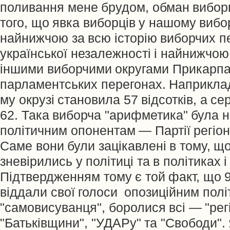
поливання мене брудом, обман вибор
того, що явка виборців у нашому вибо
найнижчою за всю історію виборчих пе
української незалежності і найнижчою
іншими виборчими округами Прикарпа
парламентських перегонах. Наприклад,
му окрузі становила 57 відсотків, а с
62. Така виборча "арифметика" була 
політичним опонентам — Партії регіоні
Саме вони були зацікавлені в тому, щ
зневірились у політиці та в політиках 
Підтвердженням тому є той факт, що 9
віддали свої голоси опозиційним полі
"самовисуванця", боролися всі — "рег
"Батьківщини", "УДАРу" та "Свободи"