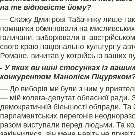
на те відповісте йому?
— Скажу Дмитрові Табачніку лише таке
поміщики обмінювали на мисливських 
галичани, виборювали в австрійськом
свого краю національно-культурну авт
Романе, вичитав у котрійсь із ваших пу
- У яких ви нині стосунках із ваши
конкурентом Манолієм Піцуряком
— До виборів ми були з ним у приятел
— мій колега-депутат обласної ради. 
демократичній більшості облради. Та 
парламентських перегонів неодноразов
разом виступали перед людьми. Та ко
закінчилися, він мене навіть не привіт