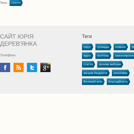
Теги:
стаття
САЙТ ЮРІЯ
Теги
ДЕРЕВ'ЯНКА
округ
громада
новини
ф
Телефони
відео
політика
законопроек
стаття
хроніки виборів
місцеві бюджети
економіка
Великий м'яч
благодійність